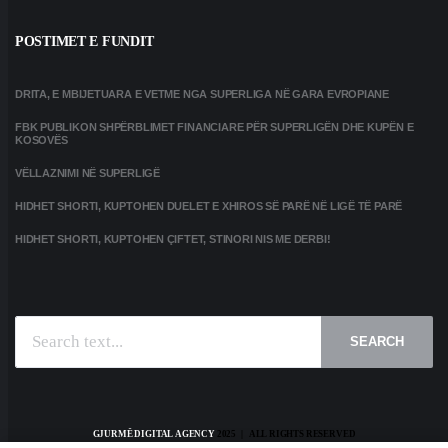
POSTIMET E FUNDIT
DRITA, E MBIJETUARA E VETME NGA SUPERLIGA NË GARA EVROPIANE
FBK PUBLIKON SHPËRBLIMET FINANCIARE PËR SUPERLIGËN DHE KUPËN E
KOSOVËS
VËLLAZNIMI NË SUPERLIGË
HIDHET SHORTI, KUPTOHEN DUELET E XHIROS SË PARË NË LIGË TË PARË
HIDHET SHORTI, KUPTOHEN ÇIFTET, STINORI NIS ME DERBI!
SEARCH
GJURMË DIGITAL AGENCY
2025 | ALL RIGHTS RESERVED