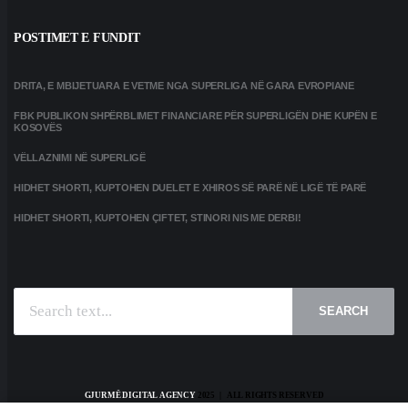
POSTIMET E FUNDIT
DRITA, E MBIJETUARA E VETME NGA SUPERLIGA NË GARA EVROPIANE
FBK PUBLIKON SHPËRBLIMET FINANCIARE PËR SUPERLIGËN DHE KUPËN E
KOSOVËS
VËLLAZNIMI NË SUPERLIGË
HIDHET SHORTI, KUPTOHEN DUELET E XHIROS SË PARË NË LIGË TË PARË
HIDHET SHORTI, KUPTOHEN ÇIFTET, STINORI NIS ME DERBI!
SEARCH
GJURMË DIGITAL AGENCY
2025 | ALL RIGHTS RESERVED