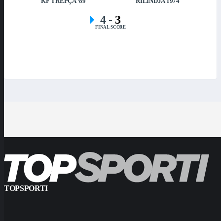
KF TREPÇA ‘89
RILINDJA 1974
4
-
3
FINAL SCORE
TOPSPORTI