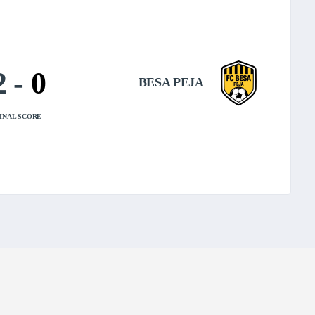
2
-
0
BESA PEJA
INAL SCORE