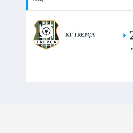
KF TREPÇA
F