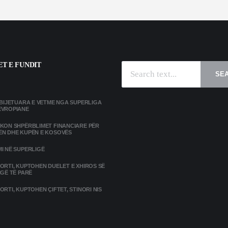
T E FUNDIT
SE
MBIJETUARA E VETME NGA SUPERLIGA
EVROPIANE
IKON SHPËRBLIMET FINANCIARE PËR
ËN DHE KUPËN E KOSOVËS
I NË SUPERLIGË
ORTI, KUPTOHEN DUELET E XHIROS SË
IGË TË PARË
ORTI, KUPTOHEN ÇIFTET, STINORI NIS