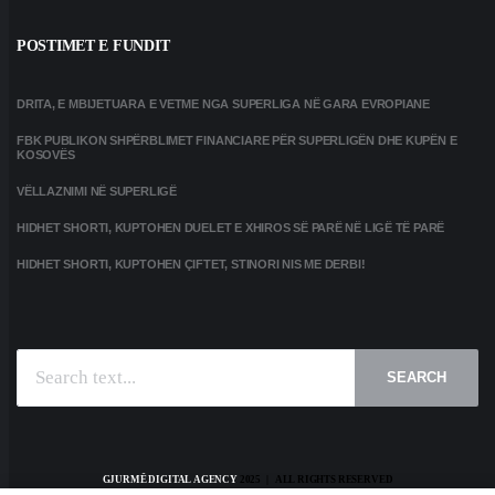
POSTIMET E FUNDIT
DRITA, E MBIJETUARA E VETME NGA SUPERLIGA NË GARA EVROPIANE
FBK PUBLIKON SHPËRBLIMET FINANCIARE PËR SUPERLIGËN DHE KUPËN E
KOSOVËS
VËLLAZNIMI NË SUPERLIGË
HIDHET SHORTI, KUPTOHEN DUELET E XHIROS SË PARË NË LIGË TË PARË
HIDHET SHORTI, KUPTOHEN ÇIFTET, STINORI NIS ME DERBI!
SEARCH
GJURMË DIGITAL AGENCY
2025 | ALL RIGHTS RESERVED