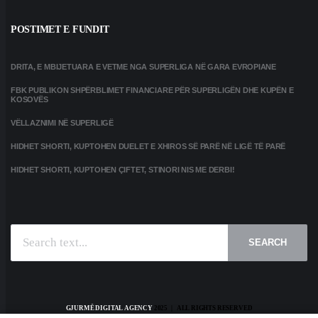
POSTIMET E FUNDIT
DRITA, E MBIJETUARA E VETME NGA SUPERLIGA NË GARA EVROPIANE
FBK PUBLIKON SHPËRBLIMET FINANCIARE PËR SUPERLIGËN DHE KUPËN E
KOSOVËS
VËLLAZNIMI NË SUPERLIGË
HIDHET SHORTI, KUPTOHEN DUELET E XHIROS SË PARË NË LIGË TË PARË
HIDHET SHORTI, KUPTOHEN ÇIFTET, STINORI NIS ME DERBI!
SEARCH
GJURMË DIGITAL AGENCY
2025 | ALL RIGHTS RESERVED