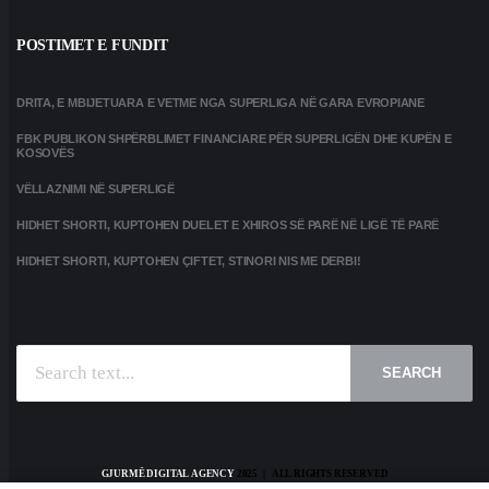
POSTIMET E FUNDIT
DRITA, E MBIJETUARA E VETME NGA SUPERLIGA NË GARA EVROPIANE
FBK PUBLIKON SHPËRBLIMET FINANCIARE PËR SUPERLIGËN DHE KUPËN E
KOSOVËS
VËLLAZNIMI NË SUPERLIGË
HIDHET SHORTI, KUPTOHEN DUELET E XHIROS SË PARË NË LIGË TË PARË
HIDHET SHORTI, KUPTOHEN ÇIFTET, STINORI NIS ME DERBI!
SEARCH
GJURMË DIGITAL AGENCY
2025 | ALL RIGHTS RESERVED