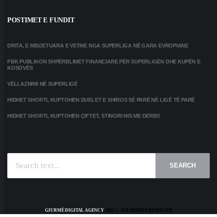
POSTIMET E FUNDIT
DRITA, E MBIJETUARA E VETME NGA SUPERLIGA NË GARA EVROPIANE
FBK PUBLIKON SHPËRBLIMET FINANCIARE PËR SUPERLIGËN DHE KUPËN E
KOSOVËS
VËLLAZNIMI NË SUPERLIGË
HIDHET SHORTI, KUPTOHEN DUELET E XHIROS SË PARË NË LIGË TË PARË
HIDHET SHORTI, KUPTOHEN ÇIFTET, STINORI NIS ME DERBI!
SEARCH
GJURMË DIGITAL AGENCY
2025 | ALL RIGHTS RESERVED