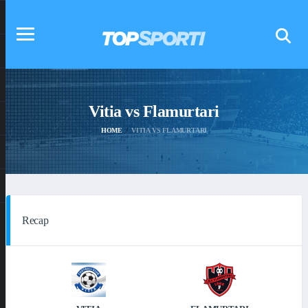
Vitia vs Flamurtari
HOME
VITIA VS FLAMURTARI
Recap