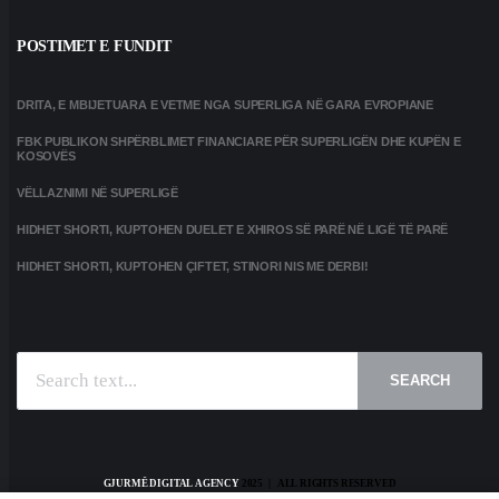
POSTIMET E FUNDIT
DRITA, E MBIJETUARA E VETME NGA SUPERLIGA NË GARA EVROPIANE
FBK PUBLIKON SHPËRBLIMET FINANCIARE PËR SUPERLIGËN DHE KUPËN E
KOSOVËS
VËLLAZNIMI NË SUPERLIGË
HIDHET SHORTI, KUPTOHEN DUELET E XHIROS SË PARË NË LIGË TË PARË
HIDHET SHORTI, KUPTOHEN ÇIFTET, STINORI NIS ME DERBI!
SEARCH
GJURMË DIGITAL AGENCY
2025 | ALL RIGHTS RESERVED