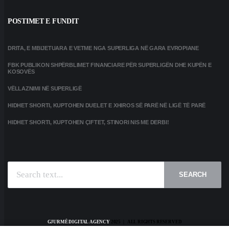
POSTIMET E FUNDIT
DRITA, E MBIJETUARA E VETME NGA SUPERLIGA NË GARA EVROPIANE
FBK PUBLIKON SHPËRBLIMET FINANCIARE PËR SUPERLIGËN DHE KUPËN E
KOSOVËS
VËLLAZNIMI NË SUPERLIGË
HIDHET SHORTI, KUPTOHEN DUELET E XHIROS SË PARË NË LIGË TË PARË
HIDHET SHORTI, KUPTOHEN ÇIFTET, STINORI NIS ME DERBI!
SEARCH
GJURMË DIGITAL AGENCY
2025 | ALL RIGHTS RESERVED