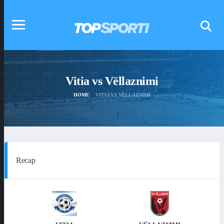
Vitia vs Vëllaznimi
HOME
VITIA VS VËLLAZNIMI
Recap