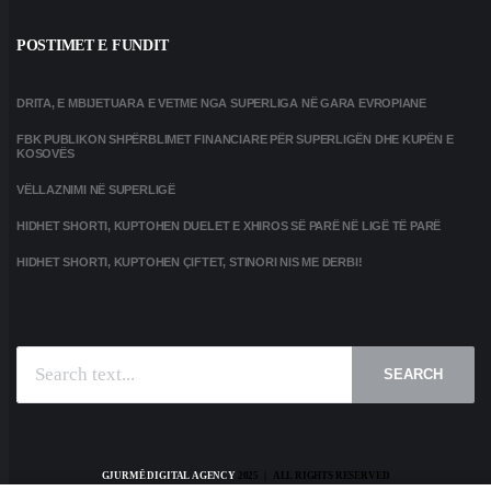
POSTIMET E FUNDIT
DRITA, E MBIJETUARA E VETME NGA SUPERLIGA NË GARA EVROPIANE
FBK PUBLIKON SHPËRBLIMET FINANCIARE PËR SUPERLIGËN DHE KUPËN E
KOSOVËS
VËLLAZNIMI NË SUPERLIGË
HIDHET SHORTI, KUPTOHEN DUELET E XHIROS SË PARË NË LIGË TË PARË
HIDHET SHORTI, KUPTOHEN ÇIFTET, STINORI NIS ME DERBI!
SEARCH
GJURMË DIGITAL AGENCY
2025 | ALL RIGHTS RESERVED