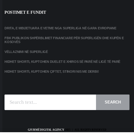
POSTIMET E FUNDIT
DRITA, E MBIJETUARA E VETME NGA SUPERLIGA NË GARA EVROPIANE
FBK PUBLIKON SHPËRBLIMET FINANCIARE PËR SUPERLIGËN DHE KUPËN E
KOSOVËS
VËLLAZNIMI NË SUPERLIGË
HIDHET SHORTI, KUPTOHEN DUELET E XHIROS SË PARË NË LIGË TË PARË
HIDHET SHORTI, KUPTOHEN ÇIFTET, STINORI NIS ME DERBI!
SEARCH
GJURMË DIGITAL AGENCY
2025 | ALL RIGHTS RESERVED