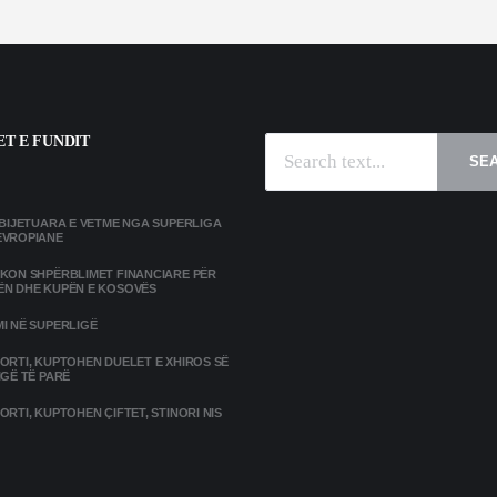
T E FUNDIT
SE
MBIJETUARA E VETME NGA SUPERLIGA
EVROPIANE
IKON SHPËRBLIMET FINANCIARE PËR
ËN DHE KUPËN E KOSOVËS
I NË SUPERLIGË
ORTI, KUPTOHEN DUELET E XHIROS SË
IGË TË PARË
ORTI, KUPTOHEN ÇIFTET, STINORI NIS