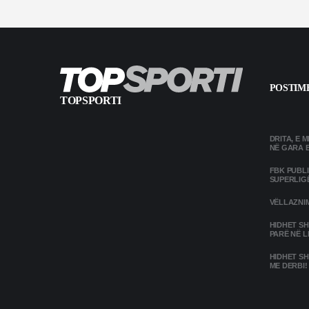
POSTIME
TOPSPORTI
DRITA, E 
NË GARA 
FBK PUBL
SUPERLIG
VËLLAZNIM
HIDHET SH
PARË NË L
HIDHET SH
ME DERBI!