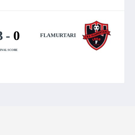
3
-
0
FLAMURTARI
INAL SCORE