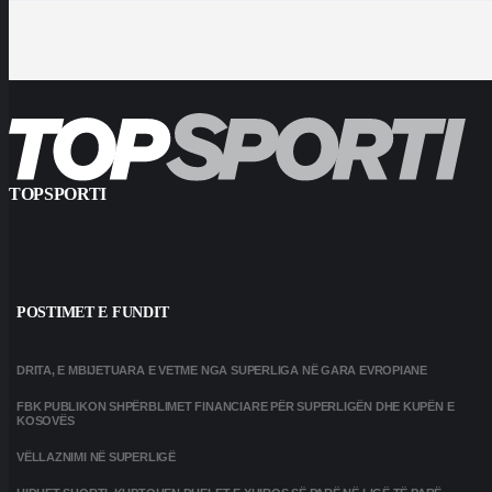
TOPSPORTI
POSTIMET E FUNDIT
DRITA, E MBIJETUARA E VETME NGA SUPERLIGA NË GARA EVROPIANE
FBK PUBLIKON SHPËRBLIMET FINANCIARE PËR SUPERLIGËN DHE KUPËN E
KOSOVËS
VËLLAZNIMI NË SUPERLIGË