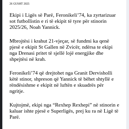
26 GUSHT 2025
Ekipi i Ligës së Parë, Feronikeli’74, ka zyrtarizuar
sot futbollistin e ri të ekipit të tyre për stinorin
2025/26, Noah Yannick.
Mbrojtësi i krahut 21-vjeçar, së fundmi ka qenë
pjesë e ekipit St Gallen në Zvicër, ndërsa te ekipi
nga Drenasi pritet të sjellë lojë energjike dhe
shpejtësi në krah.
Feronikeli’74 që drejtohet nga Granit Dervisholli
këtë stinor, shpreson që Yannick të bëhet shtyllë e
rëndësishme e ekipit në luftën e skuadrës për
ngritje.
Kujtojmë, ekipi nga “Rexhep Rexhepi” në stinorin e
kaluar ishte pjesë e Superligës, prej ku ra në Ligë të
Parë.