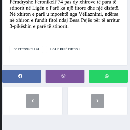
Përndryshe Feronikeli’74 pas dy xhirove të para të
stinorit në Ligën e Parë ka një fitore dhe një disfatë.
Në xhiron e parë u mposhtë nga Vëllaznimi, ndërsa
në xhiron e fundit fitoi ndaj Besa Pejës për të arritur
3-pikëshin e parë të stinorit.
FC FERONIKELI 74
LIGA E PARË FUTBOLL