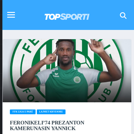
FFK LIGA E PARË
LAJMET KRYESORE
FERONIKELI’74 PREZANTON
KAMERUNASIN YANNICK