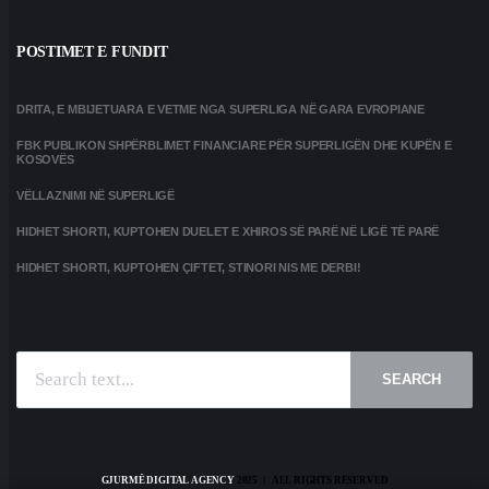
POSTIMET E FUNDIT
DRITA, E MBIJETUARA E VETME NGA SUPERLIGA NË GARA EVROPIANE
FBK PUBLIKON SHPËRBLIMET FINANCIARE PËR SUPERLIGËN DHE KUPËN E
KOSOVËS
VËLLAZNIMI NË SUPERLIGË
HIDHET SHORTI, KUPTOHEN DUELET E XHIROS SË PARË NË LIGË TË PARË
HIDHET SHORTI, KUPTOHEN ÇIFTET, STINORI NIS ME DERBI!
SEARCH
GJURMË DIGITAL AGENCY
2025 | ALL RIGHTS RESERVED