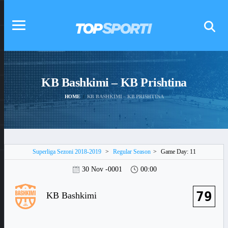
KB Bashkimi – KB Prishtina
HOME
KB BASHKIMI – KB PRISHTINA
Superliga Sezoni 2018-2019
>
Regular Season
>
Game Day: 11
30 Nov -0001
00:00
79
KB Bashkimi