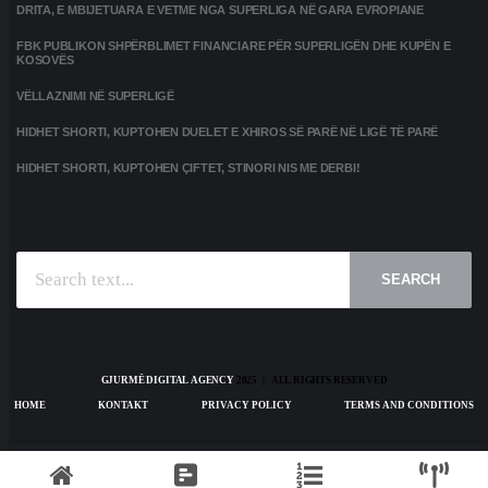
DRITA, E MBIJETUARA E VETME NGA SUPERLIGA NË GARA EVROPIANE
FBK PUBLIKON SHPËRBLIMET FINANCIARE PËR SUPERLIGËN DHE KUPËN E
KOSOVËS
VËLLAZNIMI NË SUPERLIGË
HIDHET SHORTI, KUPTOHEN DUELET E XHIROS SË PARË NË LIGË TË PARË
HIDHET SHORTI, KUPTOHEN ÇIFTET, STINORI NIS ME DERBI!
SEARCH
GJURMË DIGITAL AGENCY
2025 | ALL RIGHTS RESERVED
HOME
KONTAKT
PRIVACY POLICY
TERMS AND CONDITIONS