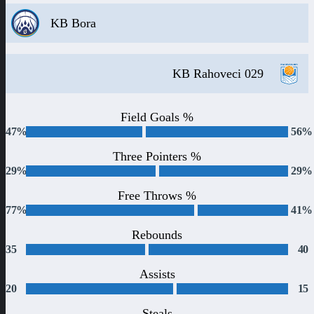
KB Bora
KB Rahoveci 029
Field Goals %
47%
56%
Three Pointers %
29%
29%
Free Throws %
77%
41%
Rebounds
35
40
Assists
20
15
Steals