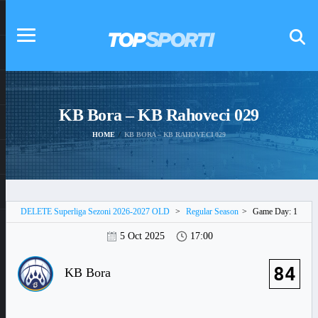
KB Bora – KB Rahoveci 029
HOME
KB BORA – KB RAHOVECI 029
DELETE Superliga Sezoni 2026-2027 OLD
>
Regular Season
>
Game Day: 1
5 Oct 2025
17:00
84
KB Bora