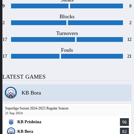
9
8
Blocks
2
2
Turnovers
17
12
Fouls
17
21
LATEST GAMES
KB Bora
Superliga Sezoni 2024-2025 Regular Season
21 Sep 2024
KB Prishtina
96
KB Bora
82