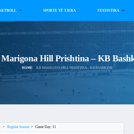
KETBOLL
SPORTE TË TJERA
STATISTIKA
Marigona Hill Prishtina – KB Bash
HOME
KB MARIGONA HILL PRISHTINA – KB BASHKIMI
6
>
Regular Season
>
Game Day: 11