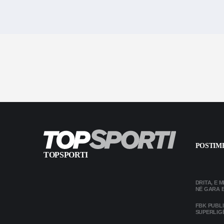
POSTIME
TOPSPORTI
DRITA, E 
NË GARA 
FBK PUBL
SUPERLIG