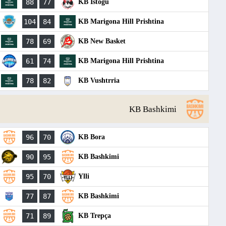
88
77
KB Istogu
104
84
KB Marigona Hill Prishtina
78
69
KB New Basket
61
74
KB Marigona Hill Prishtina
78
82
KB Vushtrria
KB Bashkimi
96
70
KB Bora
90
95
KB Bashkimi
95
70
Ylli
77
87
KB Bashkimi
71
89
KB Trepça