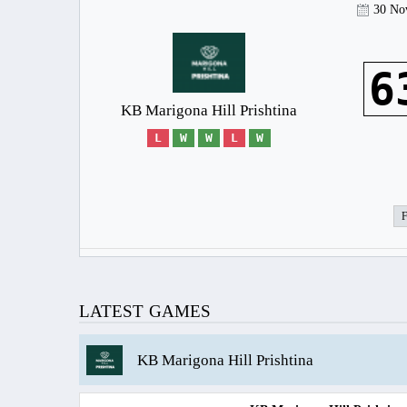
30 No
6
KB Marigona Hill Prishtina
L
W
W
L
W
LATEST GAMES
KB Marigona Hill Prishtina