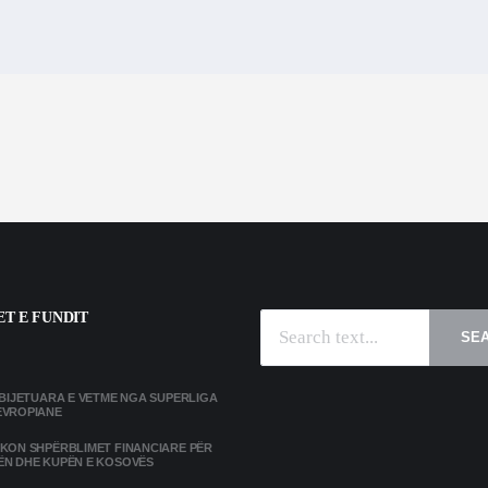
T E FUNDIT
SE
MBIJETUARA E VETME NGA SUPERLIGA
EVROPIANE
IKON SHPËRBLIMET FINANCIARE PËR
ËN DHE KUPËN E KOSOVËS