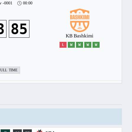
v -0001
00:00
3
85
KB Bashkimi
L
W
W
W
W
FULL TIME