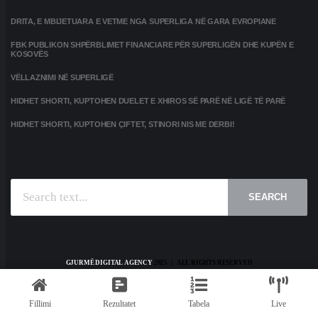
DRITA, E MBIJETUARA E VETME NGA SUPERLIGA NË GARA EVROPIANE
FBK PUBLIKON SHPËRBLIMET FINANCIARE PËR SUPERLIGËN DHE KUPËN E
KOSOVËS
VËLLAZNIMI NË SUPERLIGË
HIDHET SHORTI, KUPTOHEN DUELET E XHIROS SË PARË NË LIGË TË PARË
HIDHET SHORTI, KUPTOHEN ÇIFTET, STINORI NIS ME DERBI!
SEARCH
GJURMË DIGITAL AGENCY
2025 | ALL RIGHTS RESERVED
HOME
KONTAKT
PRIVACY POLICY
TERMS AND CONDITIONS
Fillimi
Rezultatet
Tabela
Live