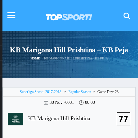
KB Marigona Hill Prishtina – KB Peja
HOME
KB MARIGONA HILL PRISHTINA – KB PEJA
Superliga Sezoni 2017-2018
>
Regular Season
>
Game Day: 28
30 Nov -0001
00:00
77
KB Marigona Hill Prishtina