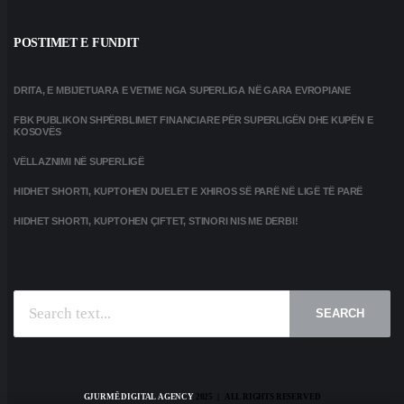
POSTIMET E FUNDIT
DRITA, E MBIJETUARA E VETME NGA SUPERLIGA NË GARA EVROPIANE
FBK PUBLIKON SHPËRBLIMET FINANCIARE PËR SUPERLIGËN DHE KUPËN E
KOSOVËS
VËLLAZNIMI NË SUPERLIGË
HIDHET SHORTI, KUPTOHEN DUELET E XHIROS SË PARË NË LIGË TË PARË
HIDHET SHORTI, KUPTOHEN ÇIFTET, STINORI NIS ME DERBI!
SEARCH
GJURMË DIGITAL AGENCY
2025 | ALL RIGHTS RESERVED