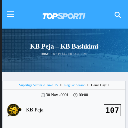
KB Peja – KB Bashkimi
HOME
KB PEJA – KB BASHKIMI
Superliga Sezoni 2014-2015
>
Regular Season
>
Game Day: 7
30 Nov -0001
00:00
107
KB Peja