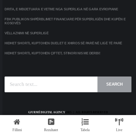
DRITA, E MBIJETUARA E VETME NGA SUPERLIGA NË GARA EVROPIANE
FBK PUBLIKON SHPËRBLIMET FINANCIARE PËR SUPERLIGËN DHE KUPËN E
KOSOVËS
VËLLAZNIMI NË SUPERLIGË
HIDHET SHORTI, KUPTOHEN DUELET E XHIROS SË PARË NË LIGË TË PARË
HIDHET SHORTI, KUPTOHEN ÇIFTET, STINORI NIS ME DERBI!
SEARCH
GJURMË DIGITAL AGENCY
2025 | ALL RIGHTS RESERVED
HOME
KONTAKT
PRIVACY POLICY
TERMS AND CONDITIONS
Fillimi
Rezultatet
Tabela
Live