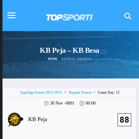
KB Peja – KB Besa
HOME
KB PEJA – KB BESA
Superliga Sezoni 2013-2014
>
Regular Season
>
Game Day: 12
30 Nov -0001
00:00
88
KB Peja