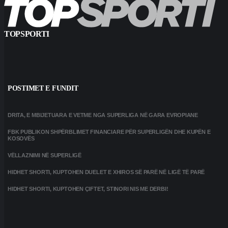
TOPSPORTI
POSTIMET E FUNDIT
DRITA, E MBIJETUARA E VETME NGA SUPERLIGA NË GARA EVROPIANE
FBK PUBLIKON SHPËRBLIMET FINANCIARE PËR SUPERLIGËN DHE KUPËN E
KOSOVËS
VËLLAZNIMI NË SUPERLIGË
HIDHET SHORTI, KUPTOHEN DUELET E XHIROS SË PARË NË LIGË TË PARË
HIDHET SHORTI, KUPTOHEN ÇIFTET, STINORI NIS ME DERBI!