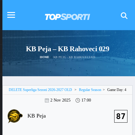
KB Peja – KB Rahoveci 029
HOME
KB PEJA – KB RAHOVECI 029
DELETE Superliga Sezoni 2026-2027 OLD
>
Regular Season
>
Game Day: 4
2 Nov 2025
17:00
87
KB Peja