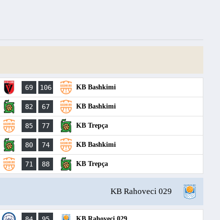
69
106
KB Bashkimi
82
67
KB Bashkimi
85
77
KB Trepça
80
74
KB Bashkimi
71
88
KB Trepça
KB Rahoveci 029
84
95
KB Rahoveci 029