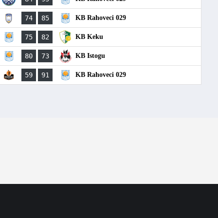
74
85
KB Rahoveci 029
75
82
KB Keku
80
73
KB Istogu
59
91
KB Rahoveci 029