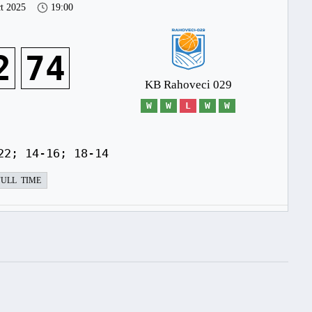
t 2025
19:00
2
74
KB Rahoveci 029
W
W
L
W
W
22; 14-16; 18-14
FULL TIME