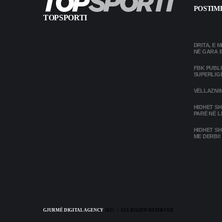
POSTIME
TOPSPORTI
DRITA, E 
NË GARA 
FBK PUBL
SUPERLIG
VËLLAZNIM
HIDHET SH
PARË NË L
HIDHET SH
ME DERBI!
GJURMË DIGITAL AGENCY
2025 | ALL RIGHTS RESERVED