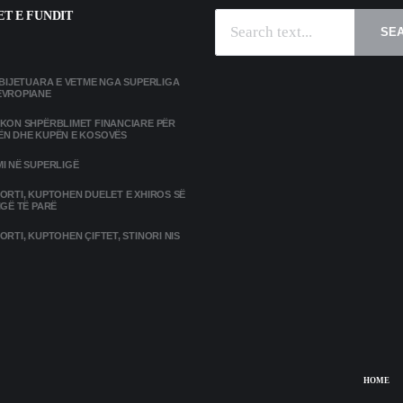
T E FUNDIT
SE
MBIJETUARA E VETME NGA SUPERLIGA
EVROPIANE
IKON SHPËRBLIMET FINANCIARE PËR
ËN DHE KUPËN E KOSOVËS
I NË SUPERLIGË
ORTI, KUPTOHEN DUELET E XHIROS SË
IGË TË PARË
ORTI, KUPTOHEN ÇIFTET, STINORI NIS
HOME