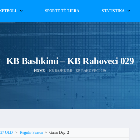
KETBOLL
SPORTE TË TJERA
STATISTIKA
KB Bashkimi – KB Rahoveci 029
HOME
KB BASHKIMI – KB RAHOVECI 029
2027 OLD
>
Regular Season
>
Game Day: 2