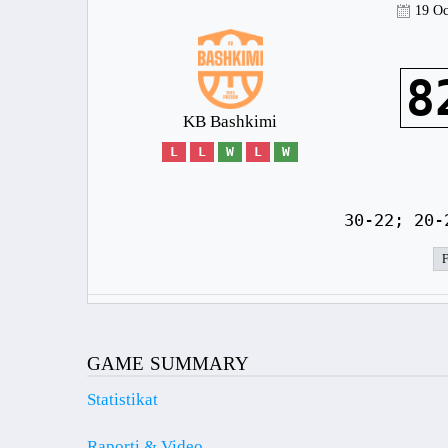
19 Oc
8
KB Bashkimi
L
L
W
L
W
30-22; 20-
GAME SUMMARY
Statistikat
Raporti & Video