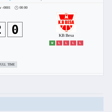
v -0001
00:00
2
0
KB Besa
W
L
L
L
L
FULL TIME