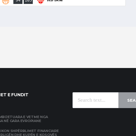
94
105
ET E FUNDIT
SEA
 MBIJETUARA E VETME NGA
A NË GARA EVROPIANE
IKON SHPËRBLIMET FINANCIARE
ERLIGËN DHE KUPËN E KOSOVËS