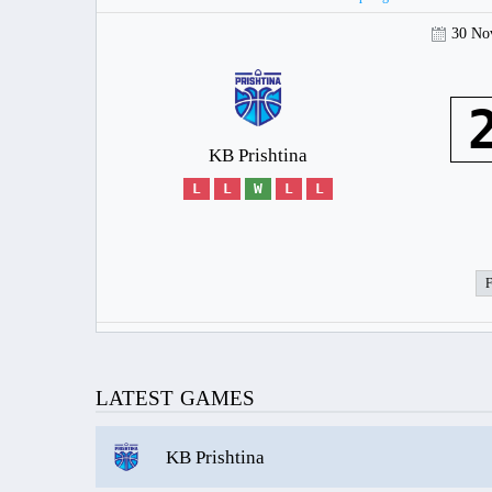
30 No
KB Prishtina
L
L
W
L
L
LATEST GAMES
KB Prishtina