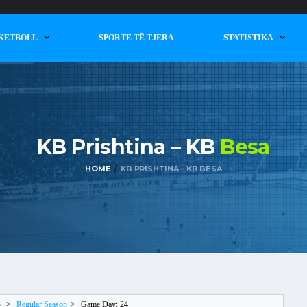
KETBOLL
SPORTE TË TJERA
STATISTIKA
KB Prishtina – KB
Besa
HOME
KB PRISHTINA – KB BESA
5
>
Regular Season
>
Game Day: 24