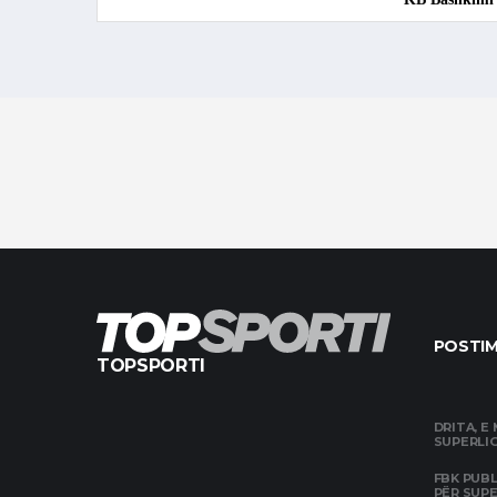
POSTIM
TOPSPORTI
DRITA, E
SUPERLIG
FBK PUBL
PËR SUP