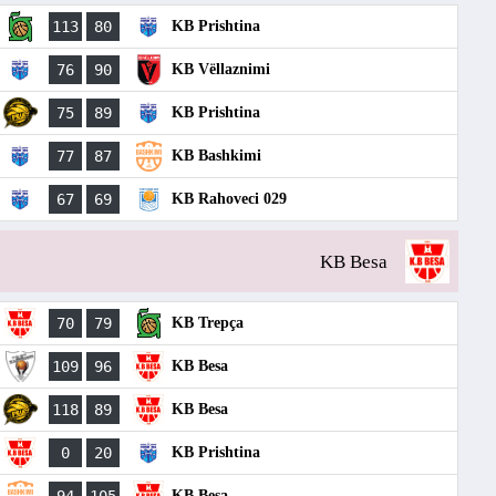
113
80
KB Prishtina
76
90
KB Vëllaznimi
75
89
KB Prishtina
77
87
KB Bashkimi
67
69
KB Rahoveci 029
KB Besa
70
79
KB Trepça
109
96
KB Besa
118
89
KB Besa
0
20
KB Prishtina
KB Besa