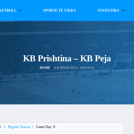
KETBOLL
SPORTE TË TJERA
STATISTIKA
KB Prishtina – KB Peja
HOME
KB PRISHTINA – KB PEJA
4
>
Regular Season
>
Game Day: 6