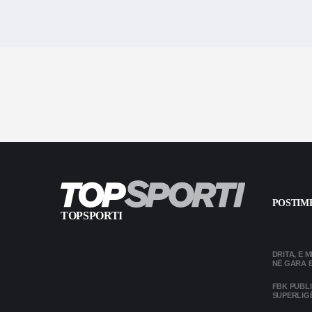
POSTIME
TOPSPORTI
DRITA, E 
NË GARA 
FBK PUBL
SUPERLIG