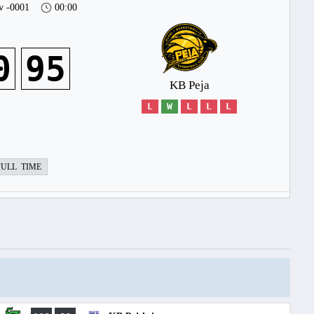
v -0001
00:00
0
95
KB Peja
L
W
L
L
L
FULL TIME