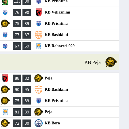
113
80
KB Prishtina
76
90
KB Vëllaznimi
75
89
KB Prishtina
77
87
KB Bashkimi
67
69
KB Rahoveci 029
KB Peja
88
82
Peja
90
95
KB Bashkimi
75
89
KB Prishtina
81
89
Peja
72
80
KB Bora