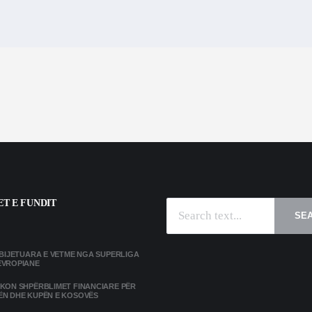
T E FUNDIT
SE
MBIJETUARA E VETME NGA SUPERLIGA
EVROPIANE
IKON SHPËRBLIMET FINANCIARE PËR
ËN DHE KUPËN E KOSOVËS