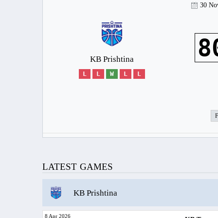
30 No
8
KB Prishtina
L
L
W
L
L
LATEST GAMES
KB Prishtina
8 Apr 2026