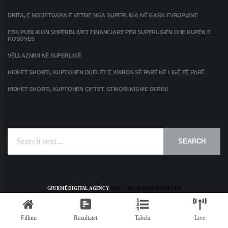
DRITA, E MBIJETUARA E VETME NGA SUPERLIGA NË GARA EVROPIANE
FBK PUBLIKON SHPËRBLIMET FINANCIARE PËR SUPERLIGËN DHE KUPËN E
KOSOVËS
VËLLAZNIMI NË SUPERLIGË
HIDHET SHORTI, KUPTOHEN DUELET E XHIROS SË PARË NË LIGË TË PARË
HIDHET SHORTI, KUPTOHEN ÇIFTET, STINORI NIS ME DERBI!
SEARCH
GJURMË DIGITAL AGENCY
2025 | ALL RIGHTS RESERVED
HOME
KONTAKT
PRIVACY POLICY
TERMS AND CONDITIONS
Fillimi
Rezultatet
Tabela
Live