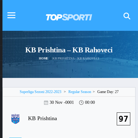
KB Prishtina – KB Rahoveci
HOME
KB PRISHTINA – KB RAHOVECI
Superliga Sezoni 2022-2023
>
Regular Season
>
Game Day: 27
30 Nov -0001
00:00
97
KB Prishtina