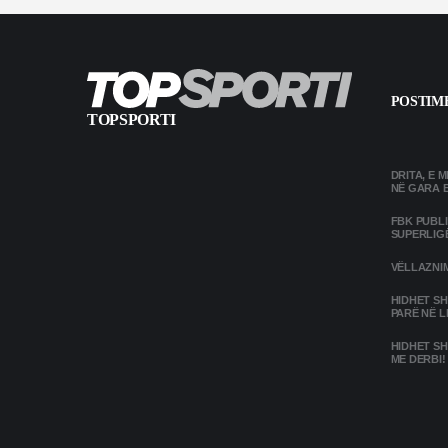
POSTIME
TOPSPORTI
DRITA, E 
NË GARA 
FBK PUBL
SUPERLIG
VËLLAZNIM
HIDHET SH
PARË NË L
HIDHET SH
ME DERBI!