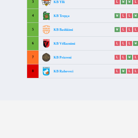
3
L
W
W
L
KB Ylli
4
W
L
L
W
KB Trepça
5
W
L
L
L
KB Bashkimi
6
L
L
L
W
KB Vëllaznimi
7
L
L
W
L
KB Prizreni
8
L
W
L
L
KB Rahoveci