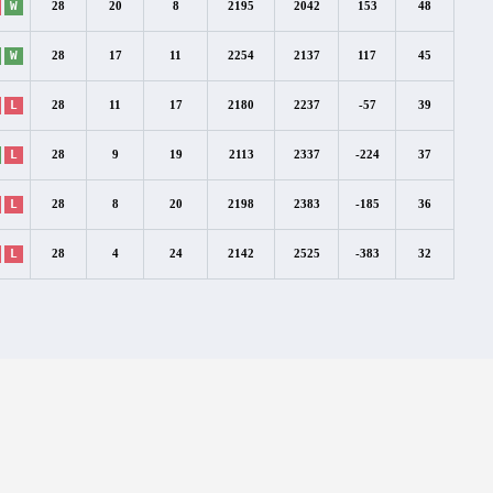
W
28
20
8
2195
2042
153
48
W
28
17
11
2254
2137
117
45
L
28
11
17
2180
2237
-57
39
L
28
9
19
2113
2337
-224
37
L
28
8
20
2198
2383
-185
36
L
28
4
24
2142
2525
-383
32