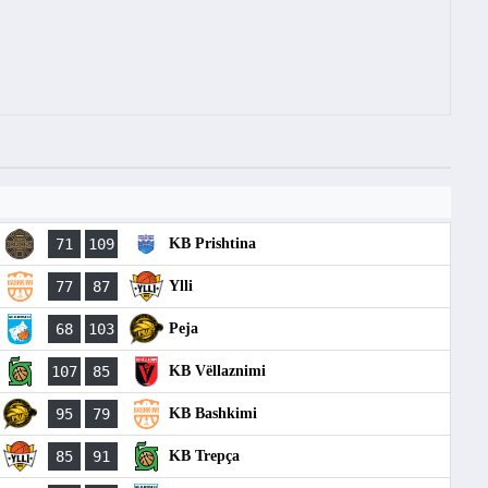
71
109
KB Prishtina
77
87
Ylli
68
103
Peja
107
85
KB Vëllaznimi
95
79
KB Bashkimi
85
91
KB Trepça