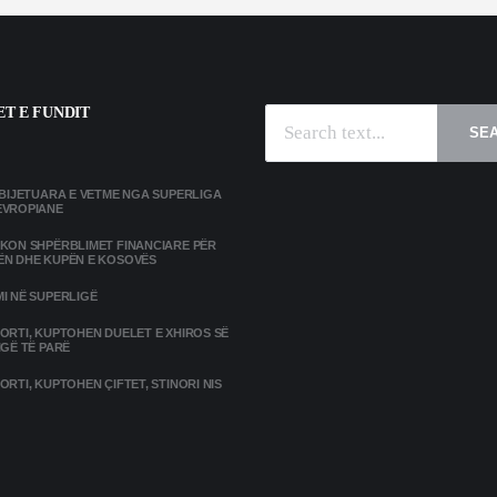
T E FUNDIT
SE
MBIJETUARA E VETME NGA SUPERLIGA
EVROPIANE
IKON SHPËRBLIMET FINANCIARE PËR
ËN DHE KUPËN E KOSOVËS
I NË SUPERLIGË
ORTI, KUPTOHEN DUELET E XHIROS SË
IGË TË PARË
ORTI, KUPTOHEN ÇIFTET, STINORI NIS