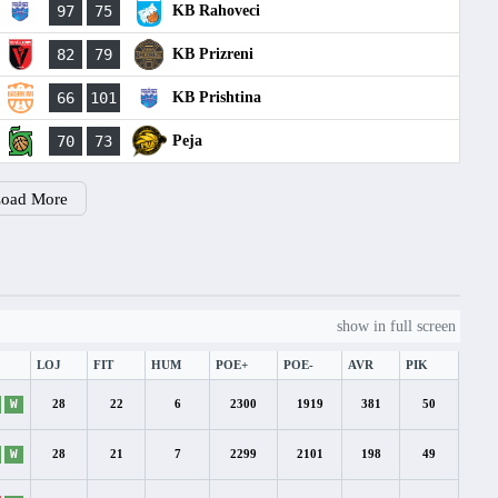
97
75
KB Rahoveci
82
79
KB Prizreni
66
101
KB Prishtina
70
73
Peja
oad More
show in full screen
LOJ
FIT
HUM
POE+
POE-
AVR
PIK
W
28
22
6
2300
1919
381
50
W
28
21
7
2299
2101
198
49