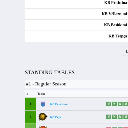
KB Prishtina
KB Vëllaznimi
KB Bashkimi
KB Trepça
L
STANDING TABLES
#1 - Regular Season
#
Team
1
W
W
W
W
KB Prishtina
2
W
W
W
W
KB Peja