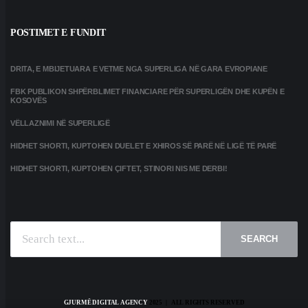
POSTIMET E FUNDIT
DRITA, E MBIJETUARA E VETME NGA SUPERLIGA NË GARA EVROPIANE
FBK PUBLIKON SHPËRBLIMET FINANCIARE PËR SUPERLIGËN DHE KUPËN E
KOSOVËS
VËLLAZNIMI NË SUPERLIGË
HIDHET SHORTI, KUPTOHEN DUELET E XHIROS SË PARË NË LIGË TË PARË
HIDHET SHORTI, KUPTOHEN ÇIFTET, STINORI NIS ME DERBI!
SEARCH
GJURMË DIGITAL AGENCY
2025 | ALL RIGHTS RESERVED