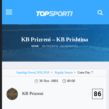
KB Prizreni – KB Prishtina
HOME
KB PRIZRENI – KB PRISHTINA
Superliga Sezoni 2018-2019
>
Regular Season
>
Game Day: 7
30 Nov -0001
00:00
86
KB Prizreni