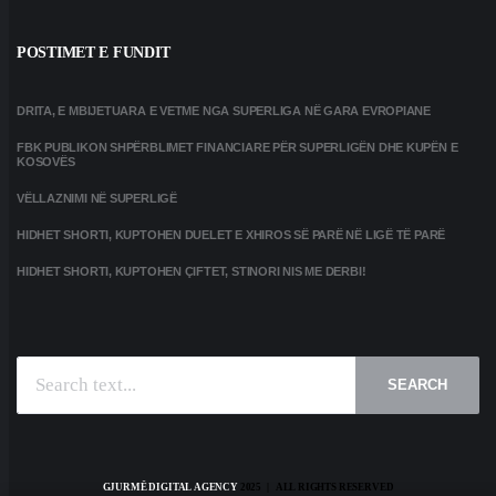
POSTIMET E FUNDIT
DRITA, E MBIJETUARA E VETME NGA SUPERLIGA NË GARA EVROPIANE
FBK PUBLIKON SHPËRBLIMET FINANCIARE PËR SUPERLIGËN DHE KUPËN E
KOSOVËS
VËLLAZNIMI NË SUPERLIGË
HIDHET SHORTI, KUPTOHEN DUELET E XHIROS SË PARË NË LIGË TË PARË
HIDHET SHORTI, KUPTOHEN ÇIFTET, STINORI NIS ME DERBI!
SEARCH
GJURMË DIGITAL AGENCY
2025 | ALL RIGHTS RESERVED