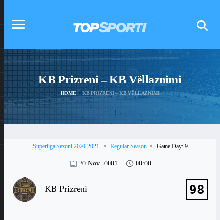
KB Prizreni – KB Vëllaznimi
HOME
KB PRIZRENI – KB VËLLAZNIMI
Superliga Sezoni 2020-2021
>
Regular Season
>
Game Day: 9
30 Nov -0001
00:00
98
KB Prizreni