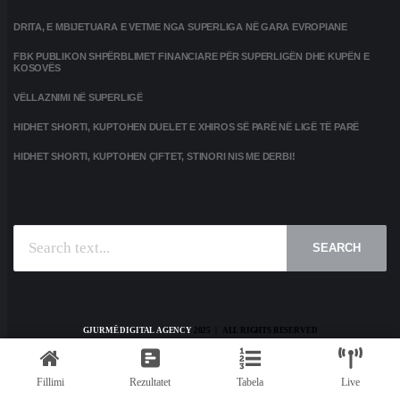
DRITA, E MBIJETUARA E VETME NGA SUPERLIGA NË GARA EVROPIANE
FBK PUBLIKON SHPËRBLIMET FINANCIARE PËR SUPERLIGËN DHE KUPËN E
KOSOVËS
VËLLAZNIMI NË SUPERLIGË
HIDHET SHORTI, KUPTOHEN DUELET E XHIROS SË PARË NË LIGË TË PARË
HIDHET SHORTI, KUPTOHEN ÇIFTET, STINORI NIS ME DERBI!
SEARCH
GJURMË DIGITAL AGENCY
2025 | ALL RIGHTS RESERVED
HOME
KONTAKT
PRIVACY POLICY
TERMS AND CONDITIONS
Fillimi
Rezultatet
Tabela
Live