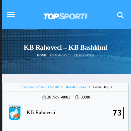
KB Rahoveci – KB Bashkimi
HOME
KB RAHOVECI – KB BASHKIMI
Superliga Sezoni 2017-2018
>
Regular Season
>
Game Day: 3
30 Nov -0001
00:00
73
KB Rahoveci