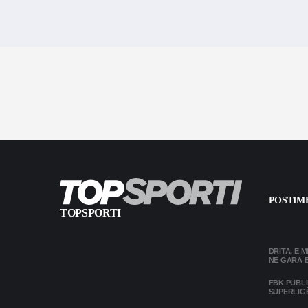
POSTIME
TOPSPORTI
DRITA, E 
NË GARA 
FBK PUBL
SUPERLIG