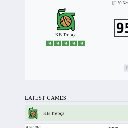
30 No
9
KB Trepça
W
W
W
W
W
LATEST GAMES
KB Trepça
8 Apr 2026