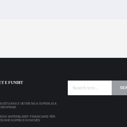
T E FUNDIT
SE
MBIJETUARA E VETME NGA SUPERLIGA
EVROPIANE
IKON SHPËRBLIMET FINANCIARE PËR
ËN DHE KUPËN E KOSOVËS