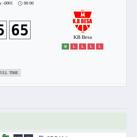
v -0001
00:00
5
65
KB Besa
W
L
L
L
L
FULL TIME