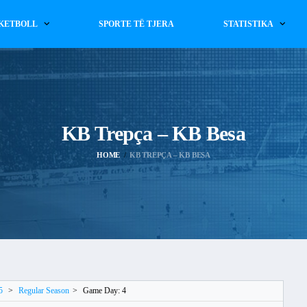
KETBOLL
SPORTE TË TJERA
STATISTIKA
KB Trepça – KB Besa
HOME
KB TREPÇA – KB BESA
5
>
Regular Season
>
Game Day: 4