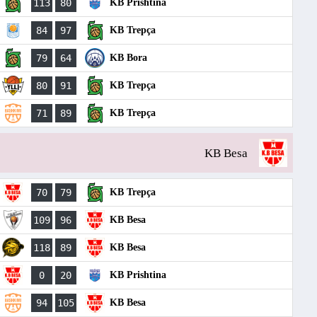
113
80
KB Prishtina
84
97
KB Trepça
79
64
KB Bora
80
91
KB Trepça
71
89
KB Trepça
KB Besa
70
79
KB Trepça
109
96
KB Besa
118
89
KB Besa
0
20
KB Prishtina
94
105
KB Besa