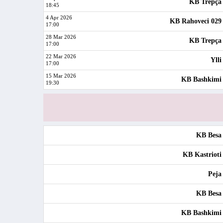
KB Trepça
18:45
4 Apr 2026
KB Rahoveci 029
17:00
28 Mar 2026
KB Trepça
17:00
22 Mar 2026
Ylli
17:00
15 Mar 2026
KB Bashkimi
19:30
KB Besa
KB Kastrioti
Peja
KB Besa
KB Bashkimi