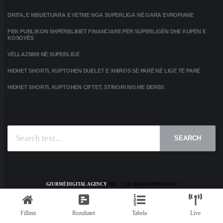
DRITA, E MBIJETUARA E VETME NGA SUPERLIGA NË GARA EVROPIANE
FBK PUBLIKON SHPËRBLIMET FINANCIARE PËR SUPERLIGËN DHE KUPËN E
KOSOVËS
VËLLAZNIMI NË SUPERLIGË
HIDHET SHORTI, KUPTOHEN DUELET E XHIROS SË PARË NË LIGË TË PARË
HIDHET SHORTI, KUPTOHEN ÇIFTET, STINORI NIS ME DERBI!
SEARCH
GJURMË DIGITAL AGENCY
2025 | ALL RIGHTS RESERVED
HOME
KONTAKT
PRIVACY POLICY
TERMS AND CONDITIONS
Fillimi
Rezultatet
Tabela
Live