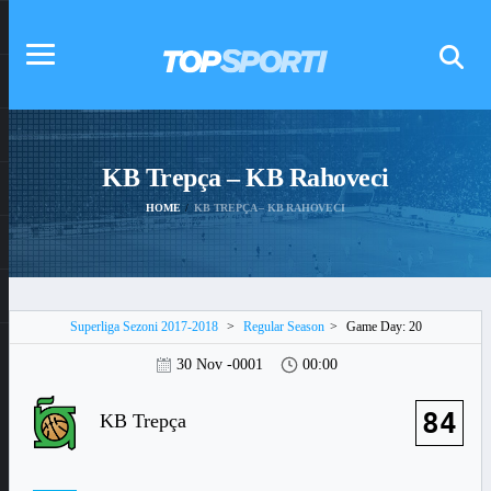
KB Trepça – KB Rahoveci
HOME
KB TREPÇA – KB RAHOVECI
Superliga Sezoni 2017-2018
>
Regular Season
>
Game Day: 20
30 Nov -0001
00:00
84
KB Trepça