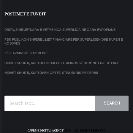
POSTIMET E FUNDIT
DRITA, E MBIJETUARA E VETME NGA SUPERLIGA NË GARA EVROPIANE
FBK PUBLIKON SHPËRBLIMET FINANCIARE PËR SUPERLIGËN DHE KUPËN E
KOSOVËS
VËLLAZNIMI NË SUPERLIGË
HIDHET SHORTI, KUPTOHEN DUELET E XHIROS SË PARË NË LIGË TË PARË
HIDHET SHORTI, KUPTOHEN ÇIFTET, STINORI NIS ME DERBI!
SEARCH
GJURMË DIGITAL AGENCY
2025 | ALL RIGHTS RESERVED