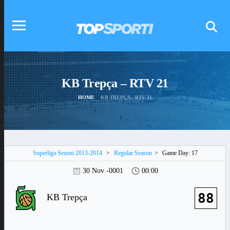
KB Trepça – RTV 21
HOME
KB TREPÇA – RTV 21
Superliga Sezoni 2013-2014
>
Regular Season
>
Game Day: 17
30 Nov -0001
00:00
88
KB Trepça