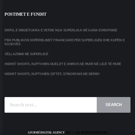
POSTIMET E FUNDIT
DRITA, E MBIJETUARA E VETME NGA SUPERLIGA NË GARA EVROPIANE
FBK PUBLIKON SHPËRBLIMET FINANCIARE PËR SUPERLIGËN DHE KUPËN E
KOSOVËS
VËLLAZNIMI NË SUPERLIGË
HIDHET SHORTI, KUPTOHEN DUELET E XHIROS SË PARË NË LIGË TË PARË
HIDHET SHORTI, KUPTOHEN ÇIFTET, STINORI NIS ME DERBI!
SEARCH
GJURMË DIGITAL AGENCY
2025 | ALL RIGHTS RESERVED