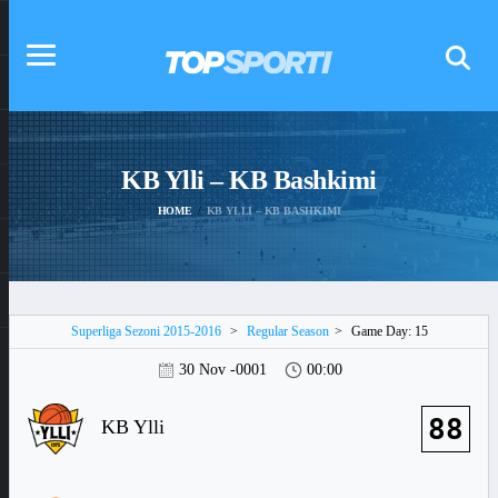
KB Ylli – KB Bashkimi
HOME
KB YLLI – KB BASHKIMI
Superliga Sezoni 2015-2016
>
Regular Season
>
Game Day: 15
30 Nov -0001
00:00
88
KB Ylli