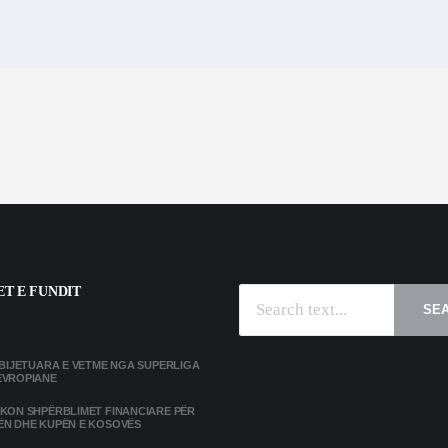
T E FUNDIT
SE
MBIJETUARA E VETME NGA SUPERLIGA
EVROPIANE
IKON SHPËRBLIMET FINANCIARE PËR
ËN DHE KUPËN E KOSOVËS