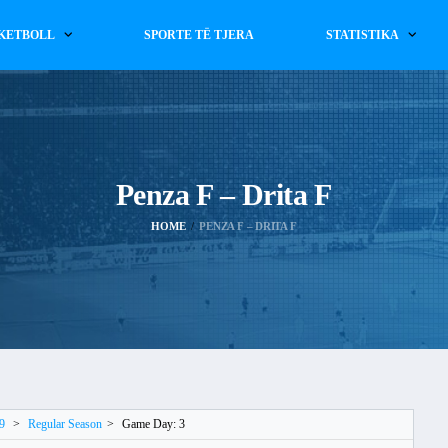
KETBOLL
SPORTE TË TJERA
STATISTIKA
Penza F – Drita F
HOME
PENZA F – DRITA F
9
>
Regular Season
>
Game Day: 3