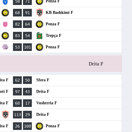
58
71
Penza F
68
91
KB Bashkimi F
82
64
Penza F
83
54
Trepça F
53
101
Penza F
Drita F
ita F
62
50
Sfera F
oti F
97
43
Drita F
ita F
60
17
Vushtrria F
113
29
Drita F
ita F
26
100
Penza F