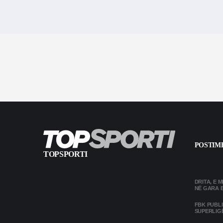
POSTIME
TOPSPORTI
DRITA, E 
NË GARA 
FBK PUBL
SUPERLIG