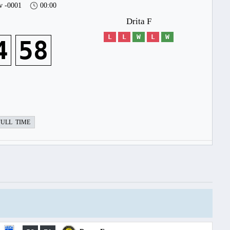
v -0001
00:00
Drita F
L
L
W
L
W
4
58
FULL TIME