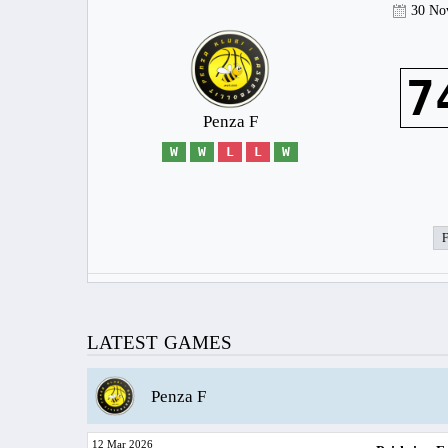
30 No
7
Penza F
W
W
L
L
W
LATEST GAMES
Penza F
12 Mar 2026