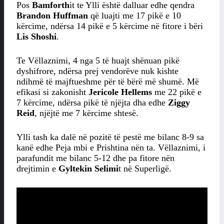
Pos
Bamforth
it te Ylli është dalluar edhe qendra
Brandon Huffman
që luajti me 17 pikë e 10
kërcime, ndërsa 14 pikë e 5 kërcime në fitore i bëri
Lis Shoshi
.
Te Vëllaznimi, 4 nga 5 të huajt shënuan pikë
dyshifrore, ndërsa prej vendorëve nuk kishte
ndihmë të majftueshme për të bërë më shumë. Më
efikasi si zakonisht
Jericole Hellems
me 22 pikë e
7 kërcime, ndërsa pikë të njëjta dha edhe
Ziggy
Reid
, njëjtë me 7 kërcime shtesë.
Ylli tash ka dalë në pozitë të pestë me bilanc 8-9 sa
kanë edhe Peja mbi e Prishtina nën ta. Vëllaznimi, i
parafundit me bilanc 5-12 dhe pa fitore nën
drejtimin e
Gyltekin Selimi
t në Superligë.