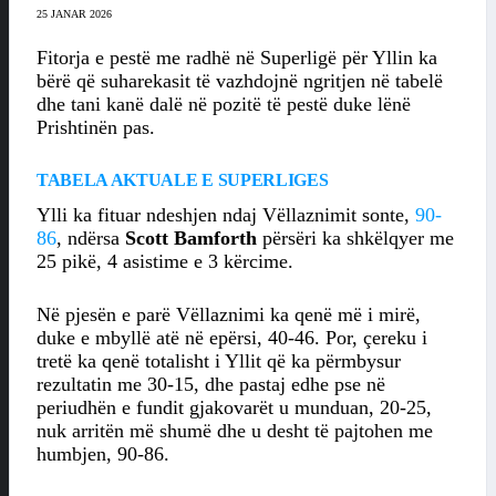
25 JANAR 2026
Fitorja e pestë me radhë në Superligë për Yllin ka
bërë që suharekasit të vazhdojnë ngritjen në tabelë
dhe tani kanë dalë në pozitë të pestë duke lënë
Prishtinën pas.
TABELA AKTUALE E SUPERLIGES
Ylli ka fituar ndeshjen ndaj Vëllaznimit sonte,
90-
86
, ndërsa
Scott Bamforth
përsëri ka shkëlqyer me
25 pikë, 4 asistime e 3 kërcime.
Në pjesën e parë Vëllaznimi ka qenë më i mirë,
duke e mbyllë atë në epërsi, 40-46. Por, çereku i
tretë ka qenë totalisht i Yllit që ka përmbysur
rezultatin me 30-15, dhe pastaj edhe pse në
periudhën e fundit gjakovarët u munduan, 20-25,
nuk arritën më shumë dhe u desht të pajtohen me
humbjen, 90-86.