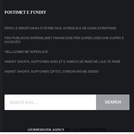
POSTIMET E FUNDIT
DRITA, E MBIJETUARA E VETME NGA SUPERLIGA NË GARA EVROPIANE
FBK PUBLIKON SHPËRBLIMET FINANCIARE PËR SUPERLIGËN DHE KUPËN E
KOSOVËS
VËLLAZNIMI NË SUPERLIGË
HIDHET SHORTI, KUPTOHEN DUELET E XHIROS SË PARË NË LIGË TË PARË
HIDHET SHORTI, KUPTOHEN ÇIFTET, STINORI NIS ME DERBI!
SEARCH
GJURMË DIGITAL AGENCY
2025 | ALL RIGHTS RESERVED