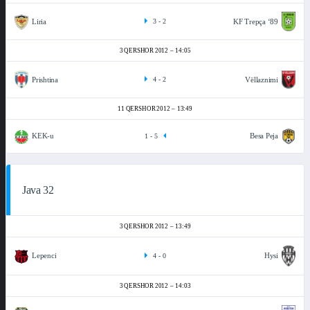
Liria
KF Trepça ‘89
3
-
2
3 QERSHOR 2012
14:05
Prishtina
Vëllaznimi
4
-
2
11 QERSHOR 2012
13:49
KEK-u
Besa Peja
1
-
5
Java 32
3 QERSHOR 2012
13:49
Lepenci
Hysi
4
-
0
3 QERSHOR 2012
14:03