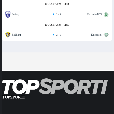
10 GUSHT 2024
11:11
Ferizaj
Feronikeli 74
2
-
1
10 GUSHT 2024
11:15
Ballkani
Dukagjini
2
-
0
TOPSPORTI