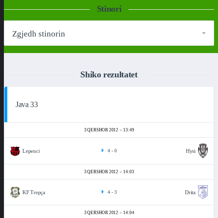
Stinori
Shiko rezultatet
Java 33
3 QERSHOR 2012
13:49
Lepenci
Hysi
4
-
0
3 QERSHOR 2012
14:03
KF Trepça
Drita
4
-
3
3 QERSHOR 2012
14:04