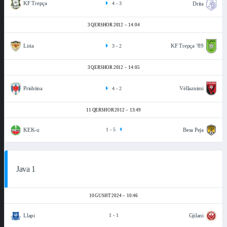
KF Trepça
Drita
4
-
3
3 QERSHOR 2012
14:04
Liria
KF Trepça ‘89
3
-
2
3 QERSHOR 2012
14:05
Prishtina
Vëllaznimi
4
-
2
11 QERSHOR 2012
13:49
KEK-u
Besa Peja
1
-
5
Java 1
10 GUSHT 2024
10:46
Llapi
Gjilani
1
-
1