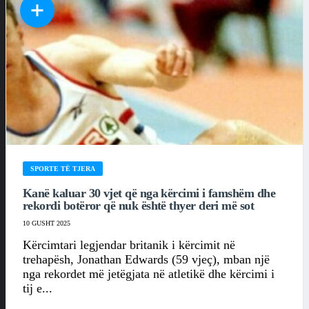
SPORTE TË TJERA
Kanë kaluar 30 vjet që nga kërcimi i famshëm dhe
rekordi botëror që nuk është thyer deri më sot
10 GUSHT 2025
Kërcimtari legjendar britanik i kërcimit në
trehapësh, Jonathan Edwards (59 vjeç), mban një
nga rekordet më jetëgjata në atletikë dhe kërcimi i
tij e...