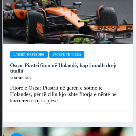
LAJMET KRYESORE
SPORTE TË TJERA
Oscar Piastri fiton në Holandë, hap i madh drejt
titullit
31 GUSHT 2025
Fitore e Oscar Piastrit në garën e sotme të
Holandës, për të cilin kjo ishte fitorja e nëntë në
karrierën e tij si pjesë...