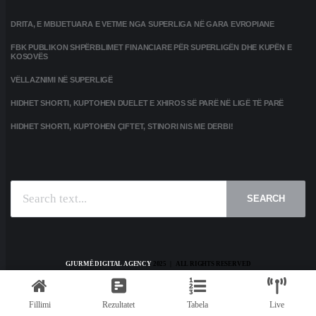
DRITA, E MBIJETUARA E VETME NGA SUPERLIGA NË GARA EVROPIANE
FBK PUBLIKON SHPËRBLIMET FINANCIARE PËR SUPERLIGËN DHE KUPËN E
KOSOVËS
VËLLAZNIMI NË SUPERLIGË
HIDHET SHORTI, KUPTOHEN DUELET E XHIROS SË PARË NË LIGË TË PARË
HIDHET SHORTI, KUPTOHEN ÇIFTET, STINORI NIS ME DERBI!
SEARCH
GJURMË DIGITAL AGENCY
2025 | ALL RIGHTS RESERVED
HOME
KONTAKT
PRIVACY POLICY
TERMS AND CONDITIONS
Fillimi
Rezultatet
Tabela
Live