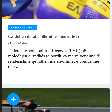
SPORTE TË TJERA
Caktohen datat e fillimit të stinorit të ri
3 SHTATOR 2025
Federata e Volejbollit e Kosovës (FVK) në
mbledhjen e rradhës të bordit ka marrë vendime të
rëndësishme që lidhen me zhvillimet e brendshme
dhe...