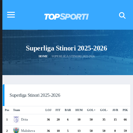
Superliga Stinori 2025-2026
HOME
SUPERLIGA STINORI 2025-2026
Superliga Stinori 2025-2026
Pos
Team
LOJ
FIT
BAR
HUM
GOL+
GOL-
AVR
PIK
Drita
1
36
20
6
10
50
35
15
66
Malisheva
2
36
18
5
13
58
50
8
59