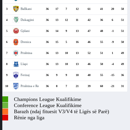
Ballkani
3
36
17
7
12
61
41
20
58
Dukagjini
4
36
13
12
11
42
36
6
51
Gjilani
5
36
14
9
13
47
48
-1
51
Drenica
6
36
15
5
16
46
55
-9
50
Prishtina
7
36
13
10
13
52
51
1
49
Llapi
8
36
13
10
13
46
50
-4
49
Ferizaj
9
36
9
9
18
40
55
-15
36
Prishtina e Re
10
36
8
7
21
39
60
-21
31
Champions League Kualifikime
Conference League Kualifikime
Barazh (ndaj fituesit V3/V4 të Ligës së Parë)
Rënie nga liga