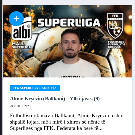
FFK SUPERLIGA E KOSOVËS
Almir Kryeziu (Ballkani) – Ylli i javës (9)
20 TETOR 2025
Futbollisti ofanziv i Ballkanit, Almir Kryeziu, është
shpallë lojtari më i mirë i xhiros së nëntë të
Superligës nga FFK. Federata ka bërë të...