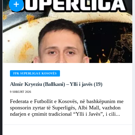
FFK SUPERLIGA E KOSOVËS
Almir Kryeziu (Ballkani) – Ylli i javës (19)
9 SHKURT 2026
Federata e Futbollit e Kosovës, në bashkëpunim me
sponsorin zyrtar të Superligës, Albi Mall, vazhdon
ndarjen e çmimit tradicional “Ylli i Javës”, i cili...