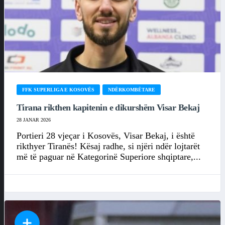
FFK SUPERLIGA E KOSOVËS
NDËRKOMBËTARE
Tirana rikthen kapitenin e dikurshëm Visar Bekaj
28 JANAR 2026
Portieri 28 vjeçar i Kosovës, Visar Bekaj, i është
rikthyer Tiranës! Kësaj radhe, si njëri ndër lojtarët
më të paguar në Kategorinë Superiore shqiptare,...