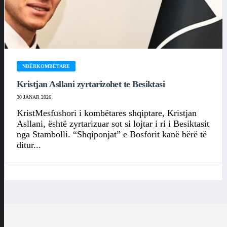
NDËRKOMBËTARE
Kristjan Asllani zyrtarizohet te Besiktasi
30 JANAR 2026
KristMesfushori i kombëtares shqiptare, Kristjan
Asllani, është zyrtarizuar sot si lojtar i ri i Besiktasit
nga Stambolli. “Shqiponjat” e Bosforit kanë bërë të
ditur...