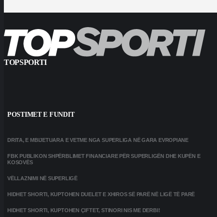
TOPSPORTI
POSTIMET E FUNDIT
DRITA, E MBIJETUARA E VETME NGA SUPERLIGA NË GARA EVROPIANE
FBK PUBLIKON SHPËRBLIMET FINANCIARE PËR SUPERLIGËN DHE KUPËN E
KOSOVËS
VËLLAZNIMI NË SUPERLIGË
HIDHET SHORTI, KUPTOHEN DUELET E XHIROS SË PARË NË LIGË TË PARË
HIDHET SHORTI, KUPTOHEN ÇIFTET, STINORI NIS ME DERBI!