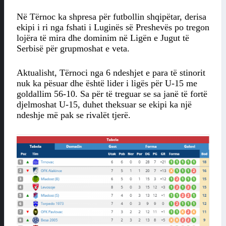
Në Tërnoc ka shpresa për futbollin shqipëtar, derisa
ekipi i ri nga fshati i Luginës së Preshevës po tregon
lojëra të mira dhe dominim në Ligën e Jugut të
Serbisë për grupmoshat e veta.
Aktualisht, Tërnoci nga 6 ndeshjet e para të stinorit
nuk ka pësuar dhe është lider i ligës për U-15 me
goldallim 56-10. Sa për të treguar se sa janë të fortë
djelmoshat U-15, duhet theksuar se ekipi ka një
ndeshje më pak se rivalët tjerë.