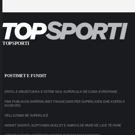
TOPSPORTI
POSTIMET E FUNDIT
DRITA, E MBIJETUARA E VETME NGA SUPERLIGA NË GARA EVROPIANE
FBK PUBLIKON SHPËRBLIMET FINANCIARE PËR SUPERLIGËN DHE KUPËN E
KOSOVËS
VËLLAZNIMI NË SUPERLIGË
HIDHET SHORTI, KUPTOHEN DUELET E XHIROS SË PARË NË LIGË TË PARË