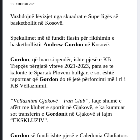
13 DHJETOR 2025
Vazhdojnë lëvizjet nga skuadrat e Superligës së
basketbollit në Kosovë.
Spekulimet më të fundit flasin për rikthimin e
basketbollistit
Andrew Gordon
në Kosovë.
Gordon
, që luan si qendër, ishte pjesë e KB
Trepçës përgjatë viteve 2021-2023, para se te
kalonte te Spartak Ploveni bullgar, e sot është
raportuar që
Gordon
do të jetë përforcimi më i ri i
KB Vëllaznimit.
“Vëllaznimi Gjakovë – Fan Club”
, faqe shumë e
afërt me klubet e sportit në Gjakovë, e ka kumtuar
sot transferin e
Gordon
it në Gjakovë si lajm
“EKSKLUZIV”.
Gordon
së fundi ishte pjesë e Caledonia Gladiators