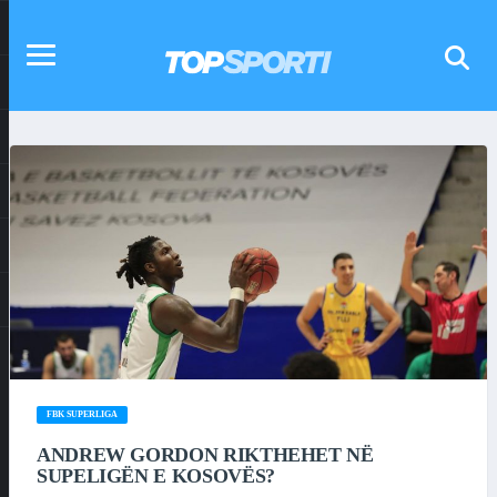
FBK SUPERLIGA
ANDREW GORDON RIKTHEHET NË
SUPELIGËN E KOSOVËS?