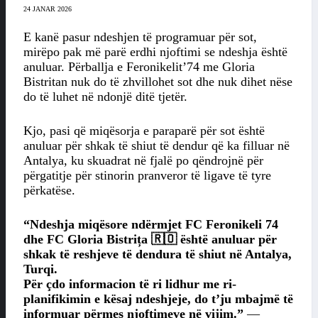
24 JANAR 2026
E kanë pasur ndeshjen të programuar për sot,
mirëpo pak më parë erdhi njoftimi se ndeshja është
anuluar. Përballja e Feronikelit’74 me Gloria
Bistritan nuk do të zhvillohet sot dhe nuk dihet nëse
do të luhet në ndonjë ditë tjetër.
Kjo, pasi që miqësorja e paraparë për sot është
anuluar për shkak të shiut të dendur që ka filluar në
Antalya, ku skuadrat në fjalë po qëndrojnë për
përgatitje për stinorin pranveror të ligave të tyre
përkatëse.
“Ndeshja miqësore ndërmjet FC Feronikeli 74
dhe FC Gloria Bistrița 🇷🇴 është anuluar për
shkak të reshjeve të dendura të shiut në Antalya,
Turqi.
Për çdo informacion të ri lidhur me ri-
planifikimin e kësaj ndeshjeje, do t’ju mbajmë të
informuar përmes njoftimeve në vijim.”
—