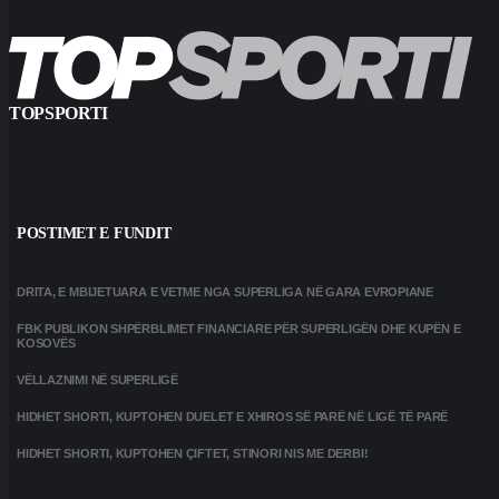
TOPSPORTI
POSTIMET E FUNDIT
DRITA, E MBIJETUARA E VETME NGA SUPERLIGA NË GARA EVROPIANE
FBK PUBLIKON SHPËRBLIMET FINANCIARE PËR SUPERLIGËN DHE KUPËN E
KOSOVËS
VËLLAZNIMI NË SUPERLIGË
HIDHET SHORTI, KUPTOHEN DUELET E XHIROS SË PARË NË LIGË TË PARË
HIDHET SHORTI, KUPTOHEN ÇIFTET, STINORI NIS ME DERBI!