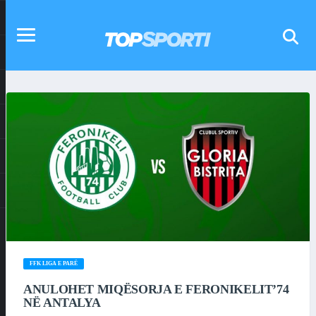
FFK LIGA E PARË
ANULOHET MIQËSORJA E FERONIKELIT’74
NË ANTALYA