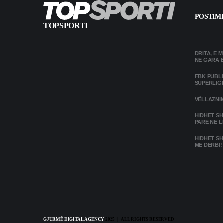
POSTIME
TOPSPORTI
DRITA, E 
NË GARA 
FBK PUBL
SUPERLIG
VËLLAZNIM
HIDHET SH
PARË NË L
HIDHET SH
ME DERBI!
GJURMË DIGITAL AGENCY
2025 | ALL RIGHTS RESERVED