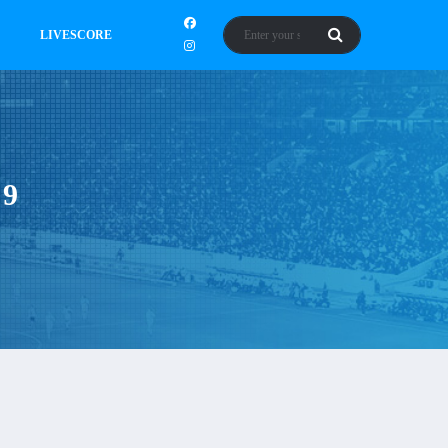
LIVESCORE
 9