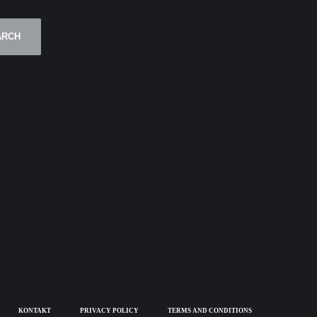
ARCH
KONTAKT
PRIVACY POLICY
TERMS AND CONDITIONS