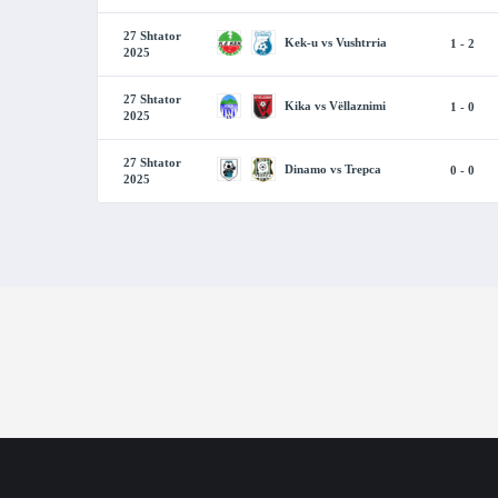
27 Shtator
Kek-u vs Vushtrria
1 - 2
2025
27 Shtator
Kika vs Vëllaznimi
1 - 0
2025
27 Shtator
Dinamo vs Trepca
0 - 0
2025