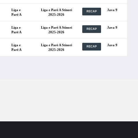
Liga e
Liga e Parë A Stinori
Java 9
RECAP
Parë A
2025-2026
Liga e
Liga e Parë A Stinori
Java 9
RECAP
Parë A
2025-2026
Liga e
Liga e Parë A Stinori
Java 9
RECAP
Parë A
2025-2026