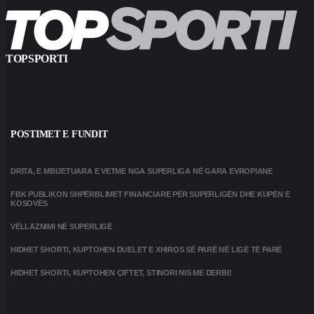
TOPSPORTI
POSTIMET E FUNDIT
DRITA, E MBIJETUARA E VETME NGA SUPERLIGA NË GARA EVROPIANE
FBK PUBLIKON SHPËRBLIMET FINANCIARE PËR SUPERLIGËN DHE KUPËN E
KOSOVËS
VËLLAZNIMI NË SUPERLIGË
HIDHET SHORTI, KUPTOHEN DUELET E XHIROS SË PARË NË LIGË TË PARË
HIDHET SHORTI, KUPTOHEN ÇIFTET, STINORI NIS ME DERBI!