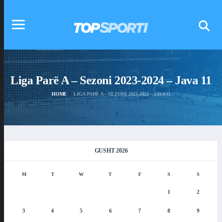
Liga Parë A – Sezoni 2023-2024 – Java 11
HOME
LIGA PARË A – SEZONI 2023-2024 – JAVA 11
GUSHT 2026
M
T
W
T
F
S
S
1
2
3
4
5
6
7
8
9