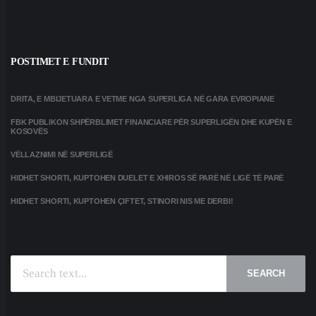
POSTIMET E FUNDIT
DRITA, E MBIJETUARA E VETME NGA SUPERLIGA NË GARA EVROPIANE
FBK PUBLIKON SHPËRBLIMET FINANCIARE PËR SUPERLIGËN DHE KUPËN E
KOSOVËS
VËLLAZNIMI NË SUPERLIGË
HIDHET SHORTI, KUPTOHEN DUELET E XHIROS SË PARË NË LIGË TË PARË
HIDHET SHORTI, KUPTOHEN ÇIFTET, STINORI NIS ME DERBI!
SEARCH