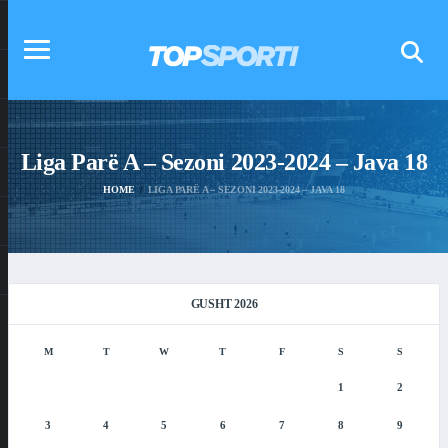
Liga Parë A – Sezoni 2023-2024 – Java 18
HOME
LIGA PARË A – SEZONI 2023-2024 – JAVA 18
GUSHT 2026
M
T
W
T
F
S
S
1
2
3
4
5
6
7
8
9