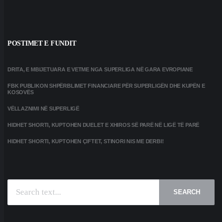
POSTIMET E FUNDIT
DRITA, E MBIJETUARA E VETME NGA SUPERLIGA NË GARA EVROPIANE
FBK PUBLIKON SHPËRBLIMET FINANCIARE PËR SUPERLIGËN DHE KUPËN E
KOSOVËS
VËLLAZNIMI NË SUPERLIGË
HIDHET SHORTI, KUPTOHEN DUELET E XHIROS SË PARË NË LIGË TË PARË
HIDHET SHORTI, KUPTOHEN ÇIFTET, STINORI NIS ME DERBI!
SEARCH