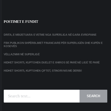
POSTIMET E FUNDIT
DRITA, E MBIJETUARA E VETME NGA SUPERLIGA NË GARA EVROPIANE
FBK PUBLIKON SHPËRBLIMET FINANCIARE PËR SUPERLIGËN DHE KUPËN E
KOSOVËS
VËLLAZNIMI NË SUPERLIGË
HIDHET SHORTI, KUPTOHEN DUELET E XHIROS SË PARË NË LIGË TË PARË
HIDHET SHORTI, KUPTOHEN ÇIFTET, STINORI NIS ME DERBI!
SEARCH