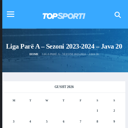
Liga Parë A – Sezoni 2023-2024 – Java 20
HOME
LIGA PARË A – SEZONI 2023-2024 – JAVA 20
GUSHT 2026
M
T
W
T
F
S
S
1
2
3
4
5
6
7
8
9