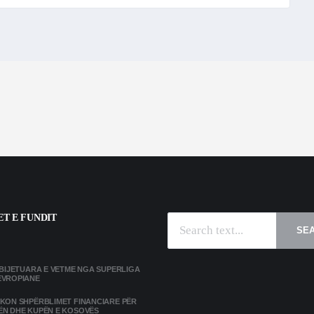
T E FUNDIT
SE
MBIJETUARA E VETME NGA SUPERLIGA
EVROPIANE
IKON SHPËRBLIMET FINANCIARE PËR
ËN DHE KUPËN E KOSOVËS