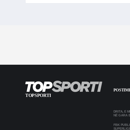
POSTIME
TOPSPORTI
DRITA, E 
NË GARA 
FBK PUBL
SUPERLIG