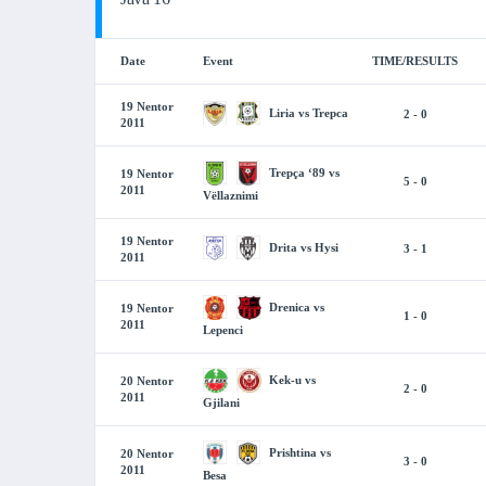
Date
Event
TIME/RESULTS
19 Nentor
Liria vs Trepca
2 - 0
2011
Trepça ‘89 vs
19 Nentor
5 - 0
2011
Vëllaznimi
19 Nentor
Drita vs Hysi
3 - 1
2011
Drenica vs
19 Nentor
1 - 0
2011
Lepenci
Kek-u vs
20 Nentor
2 - 0
2011
Gjilani
Prishtina vs
20 Nentor
3 - 0
2011
Besa