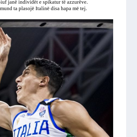
f janë individët e spikatur të azzurëve.
 mund ta plasojë Italinë disa hapa më tej.