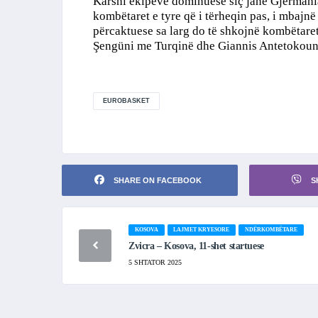
Karshi ekipeve dominuese siç janë Gjermania 
kombëtaret e tyre që i tërheqin pas, i mbajnë
përcaktuese sa larg do të shkojnë kombëtare
Şengüni me Turqinë dhe Giannis Antetokou
EUROBASKET
SHARE ON FACEBOOK
S
KOSOVA
LAJMET KRYESORE
NDËRKOMBËTARE
Zvicra – Kosova, 11-shet startuese
5 SHTATOR 2025