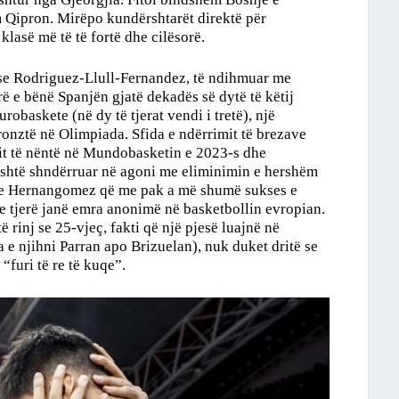
Qipron. Mirëpo kundërshtarët direktë për
 klasë më të të fortë dhe cilësorë.
ese Rodriguez-Llull-Fernandez, të ndihmuar me
ë e bënë Spanjën gjatë dekadës së dytë të këtij
robaskete (në dy të tjerat vendi i tretë), një
onztë në Olimpiada. Sfida e ndërrimit të brezave
ndit të nëntë në Mundobasketin e 2023-s dhe
shtë shndërruar në agoni me eliminimin e hershëm
rve Hernangomez që me pak a më shumë sukses e
e tjerë janë emra anonimë në basketbollin evropian.
 rinj se 25-vjeç, fakti që një pjesë luajnë në
 e njihni Parran apo Brizuelan), nuk duket dritë se
“furi të re të kuqe”.