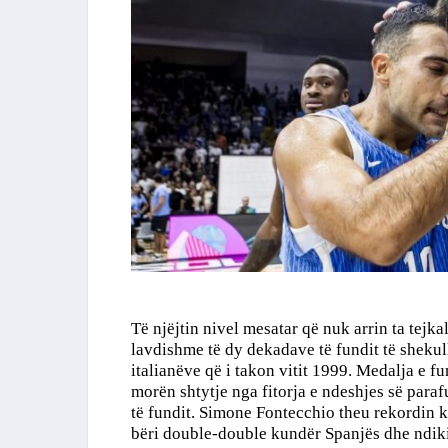
Të njëjtin nivel mesatar që nuk arrin ta tejkal
lavdishme të dy dekadave të fundit të shekullit
italianëve që i takon vitit 1999. Medalja e f
morën shtytje nga fitorja e ndeshjes së paraf
të fundit. Simone Fontecchio theu rekordin
bëri double-double kundër Spanjës dhe ndikim