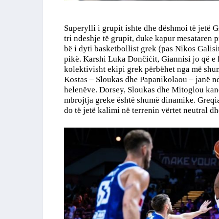
Superylli i grupit ishte dhe dëshmoi të jetë
tri ndeshje të grupit, duke kapur mesataren p
bë i dyti basketbollist grek (pas Nikos Galis
pikë. Karshi Luka Dončićit, Giannisi jo që e 
kolektivisht ekipi grek përbëhet nga më shu
Kostas – Sloukas dhe Papanikolaou – janë ndo
helenëve. Dorsey, Sloukas dhe Mitoglou kanë 
mbrojtja greke është shumë dinamike. Greqia 
do të jetë kalimi në terrenin vërtet neutral dh