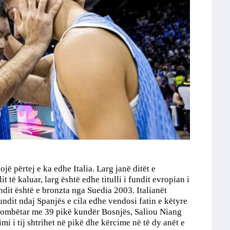
ojë përtej e ka edhe Italia. Larg janë ditët e
 të kaluar, larg është edhe titulli i fundit evropian i
undit është e bronzta nga Suedia 2003. Italianët
undit ndaj Spanjës e cila edhe vendosi fatin e këtyre
 kombëtar me 39 pikë kundër Bosnjës, Saliou Niang
i i tij shtrihet në pikë dhe kërcime në të dy anët e