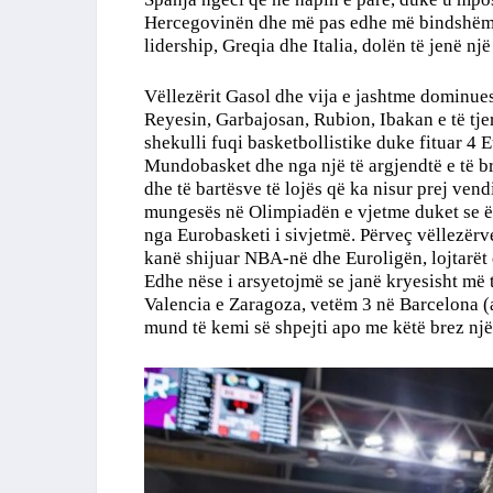
Hercegovinën dhe më pas edhe më bindshëm 
lidership, Greqia dhe Italia, dolën të jenë një
Vëllezërit Gasol dhe vija e jashtme dominu
Reyesin, Garbajosan, Rubion, Ibakan e të tjer
shekulli fuqi basketbollistike duke fituar 4 Eu
Mundobasket dhe nga një të argjendtë e të br
dhe të bartësve të lojës që ka nisur prej ve
mungesës në Olimpiadën e vjetme duket se ë
nga Eurobasketi i sivjetmë. Përveç vëllezë
kanë shijuar NBA-në dhe Euroligën, lojtarët 
Edhe nëse i arsyetojmë se janë kryesisht më të
Valencia e Zaragoza, vetëm 3 në Barcelona (a
mund të kemi së shpejti apo me këtë brez një 