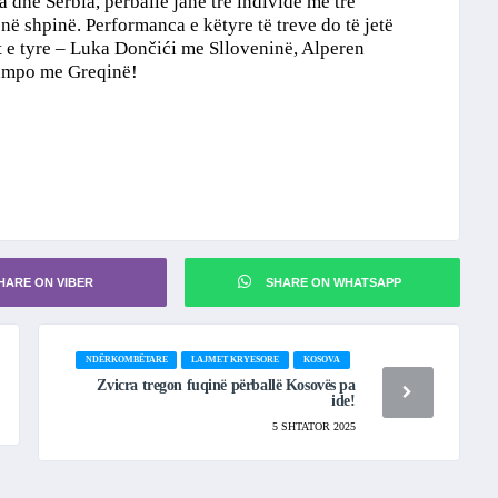
dhe Serbia, përballë janë tre individë me tre
 në shpinë. Performanca e këtyre të treve do të jetë
t e tyre – Luka Dončići me Slloveninë, Alperen
nmpo me Greqinë!
HARE ON VIBER
SHARE ON WHATSAPP
NDËRKOMBËTARE
LAJMET KRYESORE
KOSOVA
Zvicra tregon fuqinë përballë Kosovës pa
ide!
5 SHTATOR 2025