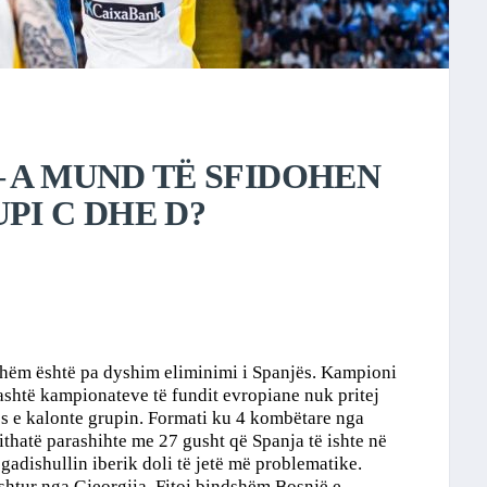
 A MUND TË SFIDOHEN
PI C DHE D?
shëm është pa dyshim eliminimi i Spanjës. Kampioni
gjashtë kampionateve të fundit evropiane nuk pritej
mos e kalonte grupin. Formati ku 4 kombëtare nga
ithatë parashihte me 27 gusht që Spanja të ishte në
 gadishullin iberik doli të jetë më problematike.
shtur nga Gjeorgjia. Fitoi bindshëm Bosnjë e