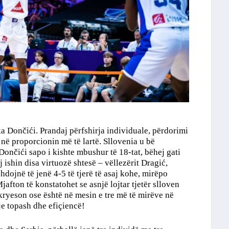
ka Dončići. Prandaj përfshirja individuale, përdorimi
 në proporcionin më të lartë. Sllovenia u bë
nčići sapo i kishte mbushur të 18-tat, bëhej gati
 ishin disa virtuozë shtesë – vëllezërit Dragić,
dojnë të jenë 4-5 të tjerë të asaj kohe, mirëpo
jafton të konstatohet se asnjë lojtar tjetër slloven
kryeson ose është në mesin e tre më të mirëve në
hje topash dhe efiçiencë!