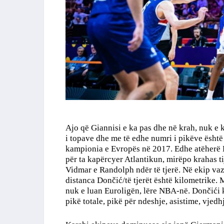
Ajo që Giannisi e ka pas dhe në krah, nuk e 
i topave dhe me të edhe numri i pikëve është
kampionia e Evropës në 2017. Edhe atëherë Do
për ta kapërcyer Atlantikun, mirëpo krahas tij
Vidmar e Randolph ndër të tjerë. Në ekip vazh
distanca Dončić/të tjerët është kilometrike. M
nuk e luan Euroligën, lëre NBA-në. Dončići 
pikë totale, pikë për ndeshje, asistime, vjed