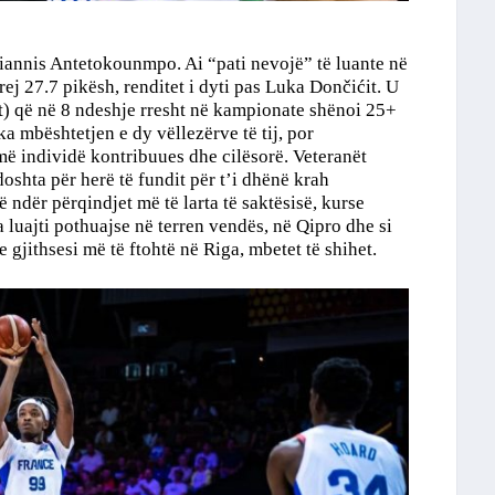
 Giannis Antetokounmpo. Ai “pati nevojë” të luante në
rej 27.7 pikësh, renditet i dyti pas Luka Dončićit. U
it) që në 8 ndeshje rresht në kampionate shënoi 25+
ka mbështetjen e dy vëllezërve të tij, por
më individë kontribuues dhe cilësorë. Veteranët
shta për herë të fundit për t’i dhënë krah
ndër përqindjet më të larta të saktësisë, kurse
luajti pothuajse në terren vendës, në Qipro dhe si
e gjithsesi më të ftohtë në Riga, mbetet të shihet.