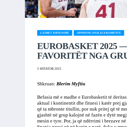
LAJMET KRYESORE
OPINIONE/ANALIZA/KOMENTE
EUROBASKET 2025 —
FAVORITËT NGA GRU
5 SHTATOR 2025
Shkruan:
Blerim Myftiu
Befasia më e madhe e Eurobasketit të derita
aktual i kontinentit dhe fituesi i katër prej 
që ta mbronte titullin, por nuk pritej që të 
gjashtë në grup kalojnë në fazën e dytë megj
mesin e tyre. Por, ja që ndërrimi i brezave në
Spanja ngeci që në hapin e parë, duke u mpo